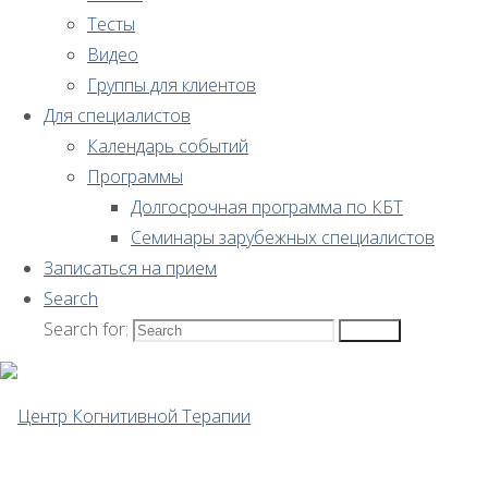
с
Тесты
коллегами
Видео
из ВШЭ
Группы для клиентов
возможность
Для специалистов
исследования
Календарь событий
дополненной
Программы
реальности
Долгосрочная программа по КБТ
для
Семинары зарубежных специалистов
лечения
Записаться на прием
тревожных
Search
расстройств.
Search for:
Search
Пока есть
возможности
для
лечения
фобии