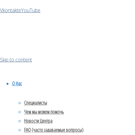
пауков,
Vkontakte
YouTube
змей,
крыс.
Мы живем
в будущем,
друзья.
Skip to content
О Нас
Специалисты
Чем мы можем помочь
КБТ ОКР
Новости Центра
КБТ СДВГ
FAQ (часто задаваемые вопросы)