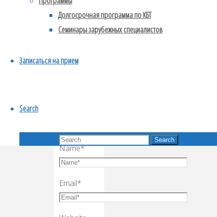
Программы
Обязательные
поля
Долгосрочная программа по КБТ
помечены
Семинары зарубежных специалистов
*
Записаться на прием
Comment
Search
Search for:
Search
Name
*
Email
*