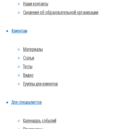
у детей и
Наши контакты
подростков.
Сведения об образовательной организации
Энурез и
энкопрез
Клиентам
Добавить
Материалы
Статьи
комментарий
Тесты
Видео
Группы для клиентов
Ваш адрес
Для специалистов
email не
будет
Календарь событий
опубликован.