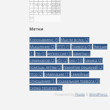
17
18
19
20
21
22
23
24
25
26
27
28
29
30
31
Метки
Коронавирус
(5)
Мысли вслух
(2)
Мышление
(2)
РПП
(1)
Тревога
(5)
Эмоции
(1)
гтр
(1)
депрессия
(3)
заметки с
семинаров
(2)
кбт
(2)
окр
(10)
паника
(2)
помощь детям
(2)
принятие решений
(2)
птср
(2)
руминации
(1)
семейные
отношения
(1)
социальная тревога
(3)
схема-терапия
(2)
Powered by
Fluida
&
WordPress.