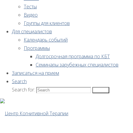
и
Тесты
Видео
птср
Группы для клиентов
Для специалистов
Календарь событий
Программы
Сотрудники
Долгосрочная программа по КБТ
нашего
Семинары зарубежных специалистов
Центра
Записаться на прием
— Михаил Березин
Search
и
Search for:
Анастасия
Search
Зенина
составили
таблицу с
отличиями
острого