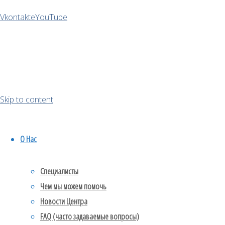
стрессового
Vkontakte
YouTube
расстройства
и ПТСР.
Очень
важно
понимать
Skip to content
разницу
между
О Нас
этими
состояниями,
так как они
Специалисты
требуют
Чем мы можем помочь
разного
Новости Центра
вмешательства.
FAQ (часто задаваемые вопросы)