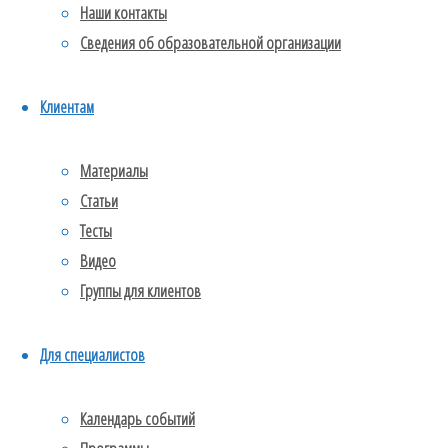
Наши контакты
Гендерен.
Сведения об образовательной организации
В России
сейчас
уже
Клиентам
немало
преподавателей
Материалы
и курсов
Статьи
по схема-
Тесты
терапии,так
Видео
что скорее
Группы для клиентов
всего,
такой курс
будет
Для специалистов
последний
раз.
Календарь событий
Просто