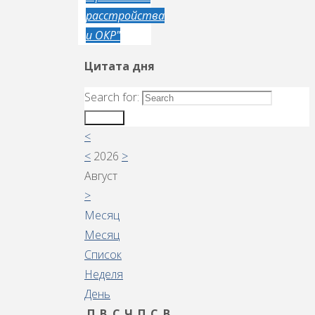
расстройства
и ОКР"
Цитата дня
Search for:
Search
<
<
2026
>
Август
>
Месяц
Месяц
Список
Неделя
День
П
В
С
Ч
П
С
В