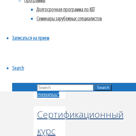
Программы
уже очень
Долгосрочная программа по КБТ
давно
Семинары зарубежных специалистов
договорились)
Преподаватели
Записаться на прием
очень
крутые, …
Читать
Search
далее
"Сертификационный
курс ISST
по схема-
Search for:
Search
терапии"
Сертификационный
курс