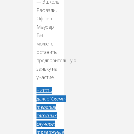
— Эшколь
Рафаэли,
Оффер
Маурер
Вы
можете
оставить
предварительную
заявку на
участие.
Читать
далее
"Схема-
терапия
сложных
случаев:
тревожные