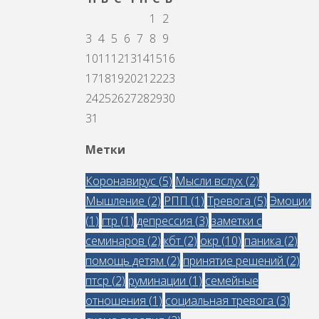
1
2
3
4
5
6
7
8
9
10
11
12
13
14
15
16
17
18
19
20
21
22
23
24
25
26
27
28
29
30
31
Метки
Коронавирус
(5)
Мысли вслух
(2)
Мышление
(2)
РПП
(1)
Тревога
(5)
Эмоции
(1)
гтр
(1)
депрессия
(3)
заметки с
семинаров
(2)
кбт
(2)
окр
(10)
паника
(2)
помощь детям
(2)
принятие решений
(2)
птср
(2)
руминации
(1)
семейные
отношения
(1)
социальная тревога
(3)