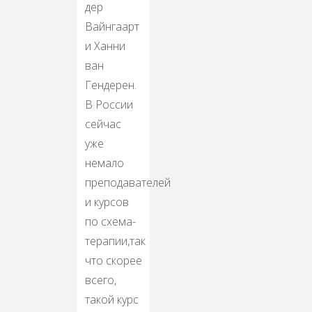
дер
Вайнгаарт
и Ханни
ван
Гендерен.
В России
сейчас
уже
немало
преподавателей
и курсов
по схема-
терапии,так
что скорее
всего,
такой курс