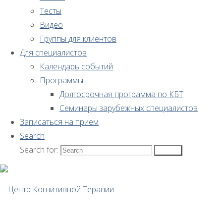
специалистов
Тесты
Видео
Группы для клиентов
Сертификационный
Для специалистов
Календарь событий
курс
Программы
Долгосрочная программа по КБТ
ISST
Семинары зарубежных специалистов
Записаться на прием
по
Search
Search for:
схема-
Search
терапии
Уважаемые