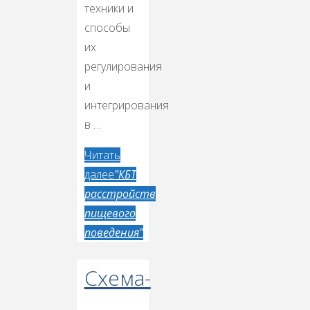
техники и
способы
их
регулирования
и
интегрирования
в …
Читать
далее
"КБТ
расстройств
пищевого
поведения"
Схема-