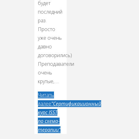
будет
последний
раз.
Просто
уже очень
давно
договорились)
Преподаватели
очень
крутые, …
Читать
далее
"Сертификационный
курс ISST
по схема-
терапии"