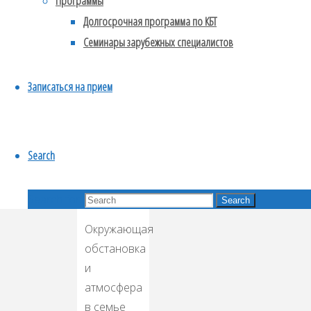
Программы
так и для
Долгосрочная программа по КБТ
клиентов.
Семинары зарубежных специалистов
Записаться на прием
Search
Назад
Далее
Search for:
Search
Окружающая
обстановка
и
атмосфера
в семье