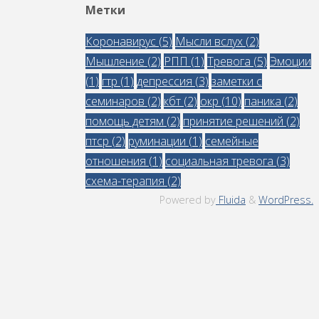
Метки
Коронавирус
(5)
Мысли вслух
(2)
Мышление
(2)
РПП
(1)
Тревога
(5)
Эмоции
(1)
гтр
(1)
депрессия
(3)
заметки с
семинаров
(2)
кбт
(2)
окр
(10)
паника
(2)
помощь детям
(2)
принятие решений
(2)
птср
(2)
руминации
(1)
семейные
отношения
(1)
социальная тревога
(3)
схема-терапия
(2)
Powered by
Fluida
&
WordPress.