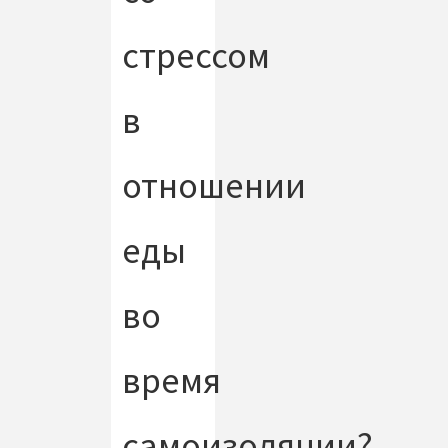
стрессом
в
отношении
еды
во
время
самоизоляции?