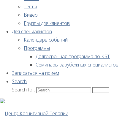
в
Тесты
Видео
отношении
Группы для клиентов
Для специалистов
Календарь событий
еды
Программы
Долгосрочная программа по КБТ
во
Семинары зарубежных специалистов
Записаться на прием
Search
время
Search for:
Search
самоизоляции?