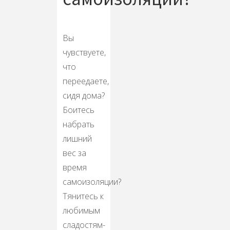
Вы
чувствуете,
что
переедаете,
сидя дома?
Боитесь
набрать
лишний
вес за
время
самоизоляции?
Тянитесь к
любимым
сладостям-