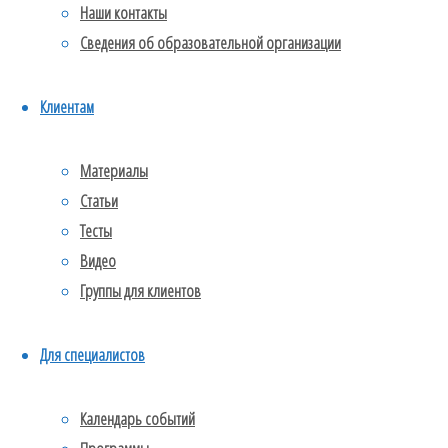
Наши контакты
во
Сведения об образовательной организации
время
Клиентам
самоизоляции?
Материалы
Статьи
Тесты
10 правил
Видео
Группы для клиентов
статью
подготовила
Для специалистов
Календарь событий