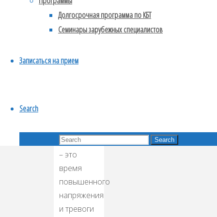
Программы
Долгосрочная программа по КБТ
Юлия
Семинары зарубежных специалистов
Красавцева
Записаться на прием
Кризис,
связанный
Search
с
распространением
Search for:
коронавируса
Search
– это
время
повышенного
напряжения
и тревоги