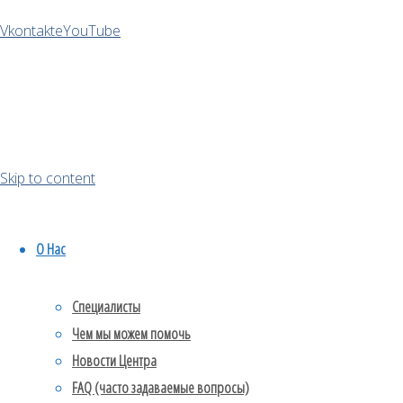
Как
Vkontakte
YouTube
справиться
со
Skip to content
стрессом
в
О Нас
отношении
Специалисты
Чем мы можем помочь
Новости Центра
еды
FAQ (часто задаваемые вопросы)