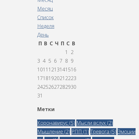
Месяц
Список
Неделя
День
П
В
С
Ч
П
С
В
1
2
3
4
5
6
7
8
9
10
11
12
13
14
15
16
17
18
19
20
21
22
23
24
25
26
27
28
29
30
31
Метки
Коронавирус
(5)
Мысли вслух
(2)
Мышление
(2)
РПП
(1)
Тревога
(5)
Эмоции