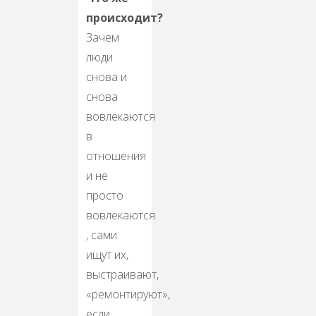
происходит?
Зачем
люди
снова и
снова
вовлекаются
в
отношения
и не
просто
вовлекаются
, сами
ищут их,
выстраивают,
«ремонтируют»,
если