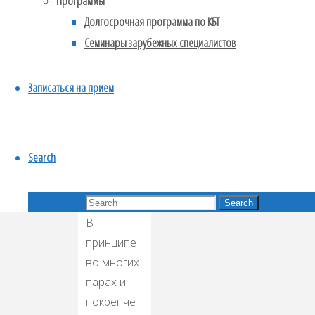
Программы
он/она не
Долгосрочная программа по КБТ
слышит
Семинары зарубежных специалистов
меня, ему/
ей
Записаться на прием
наплевать
на меня»…
Ну, это
Search
такой…
лайт
Search for:
вариант.
Search
В
принципе
во многих
парах и
покрепче