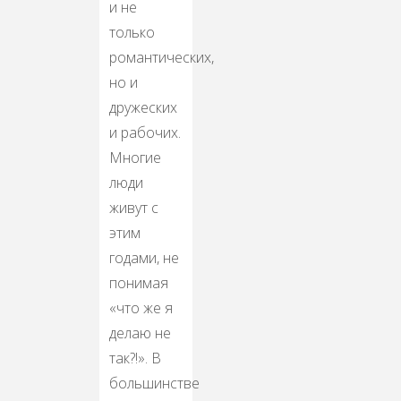
и не
только
романтических,
но и
дружеских
и рабочих.
Многие
люди
живут с
этим
годами, не
понимая
«что же я
делаю не
так?!». В
большинстве