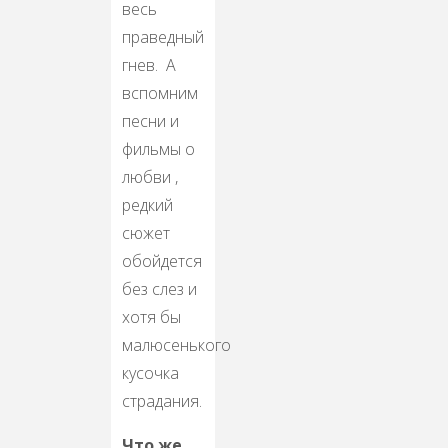
весь
праведный
гнев. А
вспомним
песни и
фильмы о
любви ,
редкий
сюжет
обойдется
без слез и
хотя бы
малюсенького
кусочка
страдания.
Что же