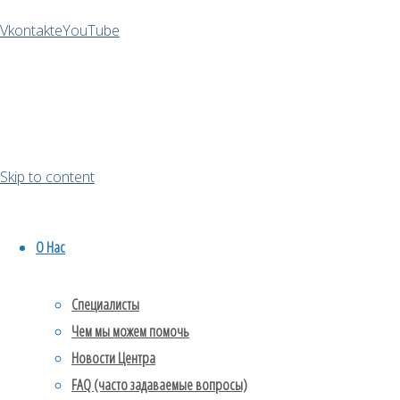
Vkontakte
YouTube
отношениях
статью
подготовила
Skip to content
О Нас
Специалисты
Анастасия
Чем мы можем помочь
Зенина
Новости Центра
FAQ (часто задаваемые вопросы)