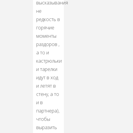
высказывания
не
редкость в
горячие
моменты
раздоров ,
а то и
кастрюльки
и тарелки
идут в ход
и летят в
стену, а то
и в
партнера),
чтобы
выразить