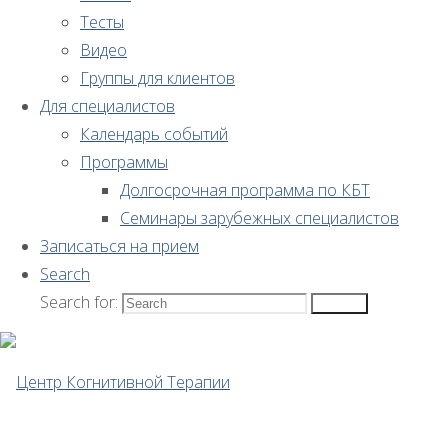
романтических
Тесты
Видео
отношениях
Группы для клиентов
Для специалистов
Календарь событий
Программы
Безопасная
Долгосрочная программа по КБТ
Семинары зарубежных специалистов
эмоциональная
Записаться на прием
Search
привязанность
Search for:
Search
в
романтических